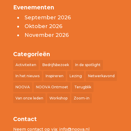
Evenementen
September 2026
Oktober 2026
November 2026
Categorieën
Activiteiten
Bedrijfsbezoek
In de spotlight
In het nieuws
Inspireren
Lezing
Netwerkavond
NOOVA
NOOVA Ontmoet
Terugblik
Van onze leden
Workshop
Zoom-in
Contact
Neem contact op via:
info@noova.nl