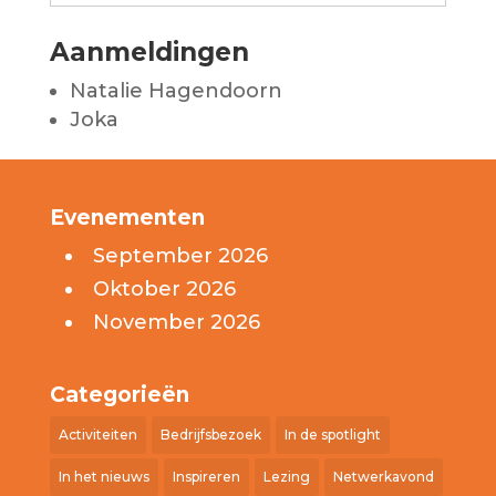
Aanmeldingen
Natalie Hagendoorn
Joka
Evenementen
September 2026
Oktober 2026
November 2026
Categorieën
Activiteiten
Bedrijfsbezoek
In de spotlight
In het nieuws
Inspireren
Lezing
Netwerkavond