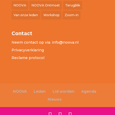
NOOVA
NOOVA Ontmoet
Terugblik
Van onze leden
Workshop
Zoom-in
Contact
Neem contact op via:
info@noova.nl
Privacyverklaring
Reclame protocol
NOOVA
Leden
Lid worden
Agenda
Nieuws